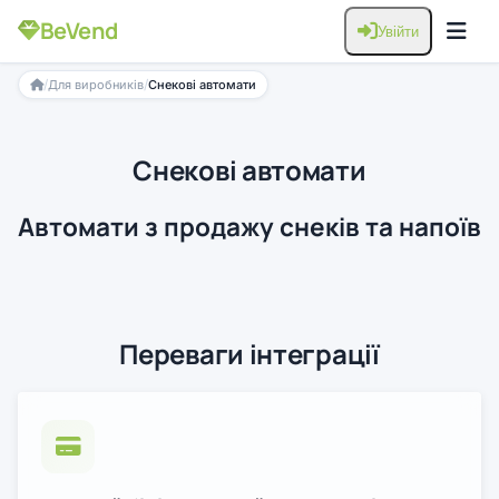
BeVend
Увійти
/
/
Для виробників
Снекові автомати
Снекові автомати
Автомати з продажу снеків та напоїв
Переваги інтеграції