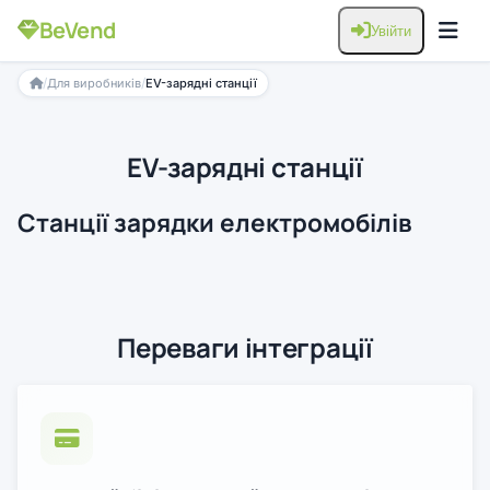
BeVend
Увійти
/
/
Для виробників
EV-зарядні станції
EV-зарядні станції
Станції зарядки електромобілів
Переваги інтеграції