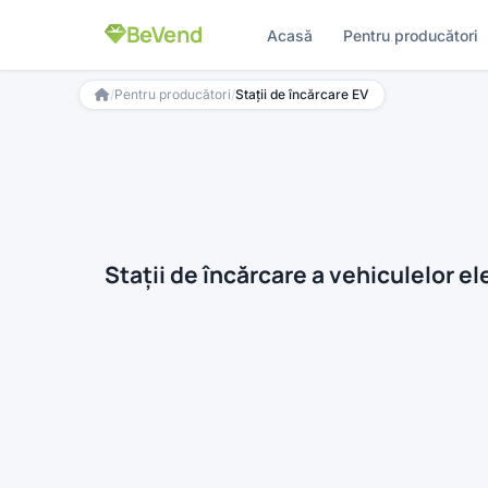
BeVend
Acasă
Pentru producători
/
Pentru producători
/
Stații de încărcare EV
Stații de încărcare a vehiculelor el