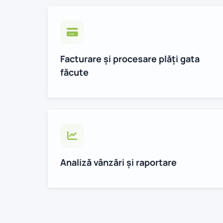
Facturare și procesare plăți gata
făcute
Analiză vânzări și raportare