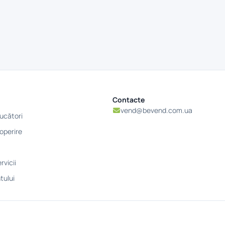
Contacte
vend@bevend.com.ua
ucători
operire
rvicii
tului