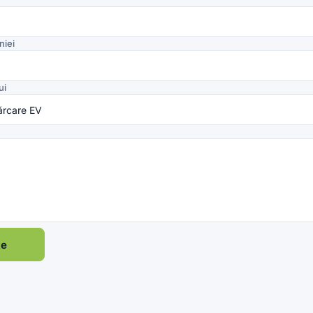
iei
ui
te