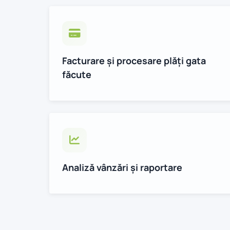
Facturare și procesare plăți gata
făcute
Analiză vânzări și raportare