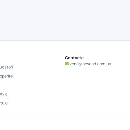
Contacte
vend@bevend.com.ua
ucători
operire
rvicii
tului