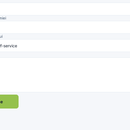
iei
ui
te