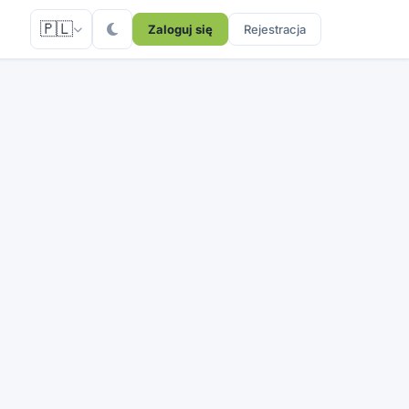
🇵🇱
Zaloguj się
Rejestracja