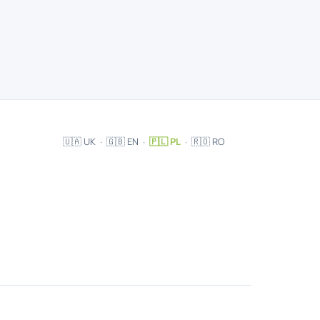
🇺🇦 UK
·
🇬🇧 EN
·
🇵🇱 PL
·
🇷🇴 RO