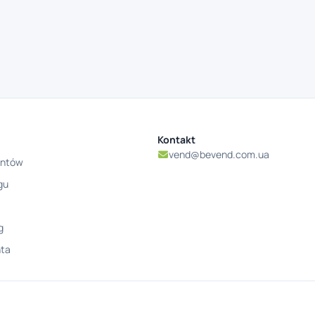
Kontakt
vend@bevend.com.ua
entów
gu
g
nta